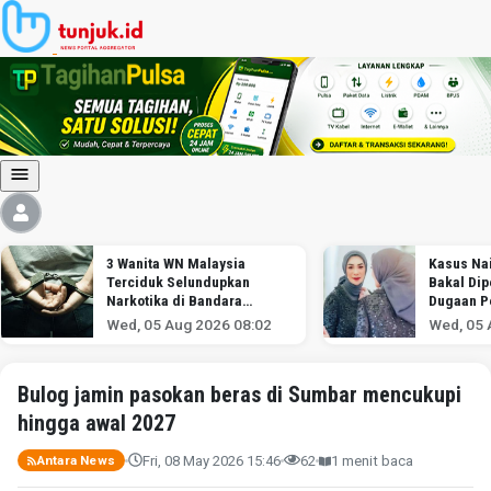
3 Wanita WN Malaysia
Kasus Nai
Terciduk Selundupkan
Bakal Dip
Narkotika di Bandara
Dugaan P
Soekarno-Hatta
Wed, 05 Aug 2026 08:02
Wed, 05 
Bulog jamin pasokan beras di Sumbar mencukupi
hingga awal 2027
Fri, 08 May 2026 15:46
62
1 menit baca
Antara News