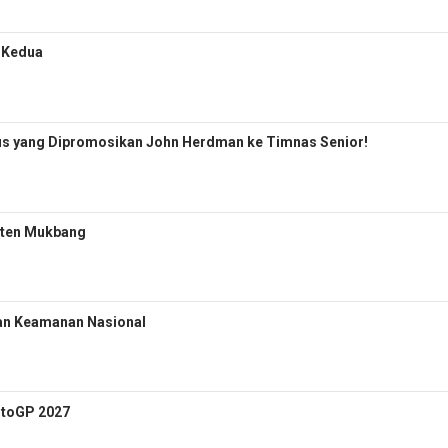
i Kedua
pus yang Dipromosikan John Herdman ke Timnas Senior!
nten Mukbang
an Keamanan Nasional
otoGP 2027