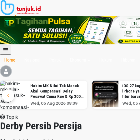
Home
Nasional
Politik
Ekonomi
Hukum
Hiburan
Hakim MK Nilai Tak Masuk
iOS 27 kap
Akal Kompensasi Delay
iPhone y
Pesawat Cuma Kue & Rp 300
fitur baru
Ribu
Wed, 05 Aug 2026 08:09
Wed, 05 
Topik
Derby Persib Persija