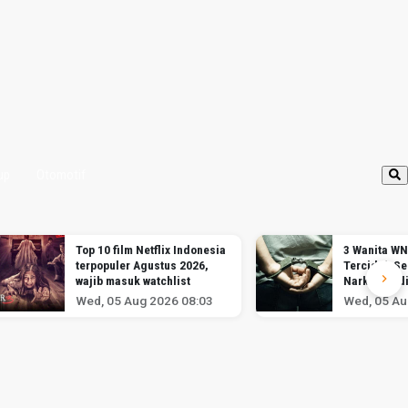
up
Otomotif
Top 10 film Netflix Indonesia
3 Wanita WN
terpopuler Agustus 2026,
Terciduk S
wajib masuk watchlist
Narkotika d
Soekarno-H
Wed, 05 Aug 2026 08:03
Wed, 05 Au