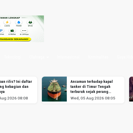
Teknologi
Olahraga
Internasional
Kriminalitas
Gaya Hid
an rilis? Ini daftar
Ancaman terhadap kapal
ang kebagian dan
tanker di Timur Tengah
nya
terburuk sejak perang
melawan Iran dimulai,
Aug 2026 08:08
Wed, 05 Aug 2026 08:05
menurut analis