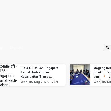
up
Otomotif
Piala AFF 2026: Singapura
Magang Kem
Pernah Jadi Korban
dibuka, sima
Kebangkitan Timnas
dan cara da
Indonesia
Wed, 05 Aug 2026 07:59
Wed, 05 Au