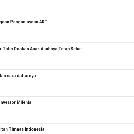
 Dugaan Penganiayaan ART
or Tolic Doakan Anak Asuhnya Tetap Sehat
dan cara daftarnya
Investor Milenial
kitan Timnas Indonesia