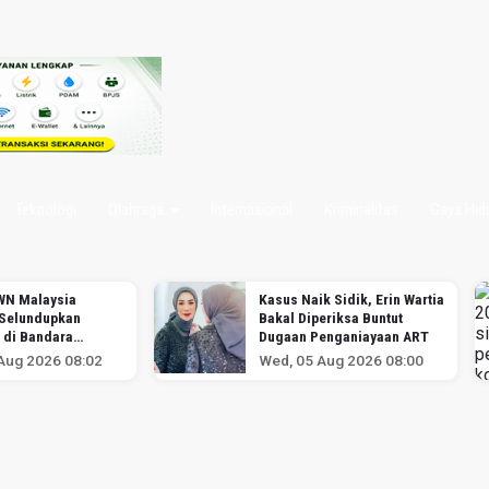
Teknologi
Olahraga
Internasional
Kriminalitas
Gaya Hid
 WN Malaysia
Kasus Naik Sidik, Erin Wartia
 Selundupkan
Bakal Diperiksa Buntut
 di Bandara
Dugaan Penganiayaan ART
-Hatta
Aug 2026 08:02
Wed, 05 Aug 2026 08:00