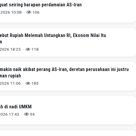
uat seiring harapan perdamaian AS-Iran
 2026 10:08 ·
106
Sebut Rupiah Melemah Untungkan RI, Ekonom Nilai Itu
n
 2026 18:25 ·
118
 makin naik akibat perang AS-Iran, deretan perusahaan ini justru
unan rupiah
 2026 11:06 ·
185
ah di nadi UMKM
2026 17:43 ·
94