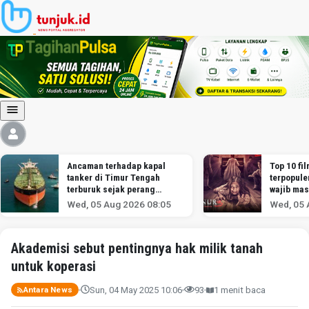
Ancaman terhadap kapal
Top 10 fil
tanker di Timur Tengah
terpopule
terburuk sejak perang
wajib mas
melawan Iran dimulai,
Wed, 05 Aug 2026 08:05
Wed, 05 
menurut analis
Akademisi sebut pentingnya hak milik tanah
untuk koperasi
Sun, 04 May 2025 10:06
93
1 menit baca
Antara News