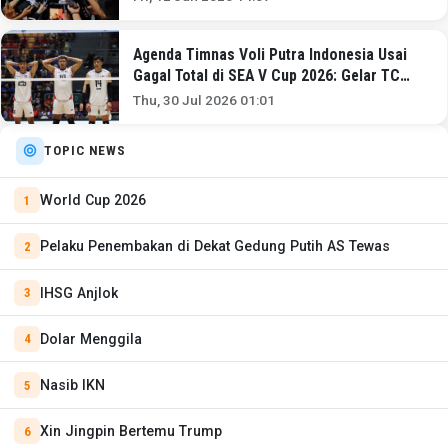
Agenda Timnas Voli Putra Indonesia Usai
Gagal Total di SEA V Cup 2026: Gelar TC
demi Menggila di Asian Games 2026
Thu, 30 Jul 2026 01:01
TOPIC NEWS
World Cup 2026
Pelaku Penembakan di Dekat Gedung Putih AS Tewas
IHSG Anjlok
Dolar Menggila
Nasib IKN
Xin Jingpin Bertemu Trump