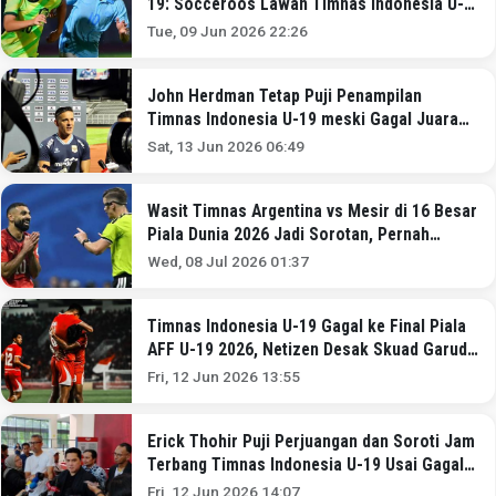
19: Socceroos Lawan Timnas Indonesia U-
19 di Semifinal Piala AFF U-19 2026!
Tue, 09 Jun 2026 22:26
John Herdman Tetap Puji Penampilan
Timnas Indonesia U-19 meski Gagal Juara
Piala AFF U-19 2026
Sat, 13 Jun 2026 06:49
Wasit Timnas Argentina vs Mesir di 16 Besar
Piala Dunia 2026 Jadi Sorotan, Pernah
Rugikan Timnas Indonesia U-23!
Wed, 08 Jul 2026 01:37
Timnas Indonesia U-19 Gagal ke Final Piala
AFF U-19 2026, Netizen Desak Skuad Garuda
Nusantara Segera Evaluasi
Fri, 12 Jun 2026 13:55
Erick Thohir Puji Perjuangan dan Soroti Jam
Terbang Timnas Indonesia U-19 Usai Gagal
ke Final Piala AFF U-19 2026
Fri, 12 Jun 2026 14:07