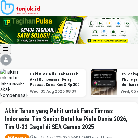
Hakim MK Nilai Tak Masuk
iOS 27 kap
Akal Kompensasi Delay
iPhone y
Pesawat Cuma Kue & Rp 300
fitur baru
Ribu
Wed, 05 Aug 2026 08:09
Wed, 05 
Akhir Tahun yang Pahit untuk Fans Timnas
Indonesia: Tim Senior Batal ke Piala Dunia 2026,
Tim U-22 Gagal di SEA Games 2025
Fri, 12 Dec 2025 23:26
170
1 menit baca
Okezone