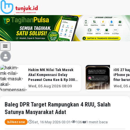
Hakim MK Nilai Tak Masuk
iOS 27 kap
Akal Kompensasi Delay
iPhone y
Pesawat Cuma Kue & Rp 300
fitur baru
Ribu
Wed, 05 Aug 2026 08:09
Wed, 05 
Baleg DPR Target Rampungkan 4 RUU, Salah
Satunya Masyarakat Adat
Sat, 16 May 2026 03:01
106
1 menit baca
Okezone