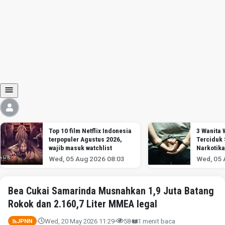
Top 10 film Netflix Indonesia
3 Wanita
terpopuler Agustus 2026,
Terciduk
wajib masuk watchlist
Narkotika
Soekarno
Wed, 05 Aug 2026 08:03
Wed, 05 
Bea Cukai Samarinda Musnahkan 1,9 Juta Batang
Rokok dan 2.160,7 Liter MMEA legal
Wed, 20 May 2026 11:29
58
1 menit baca
JPNN