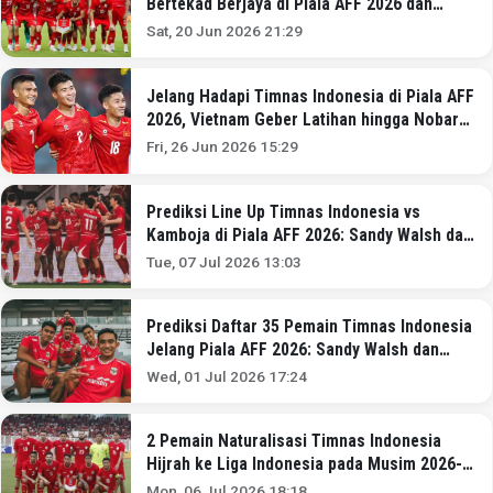
Bertekad Berjaya di Piala AFF 2026 dan
Langganan Lolos Piala Dunia
Sat, 20 Jun 2026 21:29
Jelang Hadapi Timnas Indonesia di Piala AFF
2026, Vietnam Geber Latihan hingga Nobar
Piala Dunia 2026
Fri, 26 Jun 2026 15:29
Prediksi Line Up Timnas Indonesia vs
Kamboja di Piala AFF 2026: Sandy Walsh dan
Ragnar Oratmangoen Starter!
Tue, 07 Jul 2026 13:03
Prediksi Daftar 35 Pemain Timnas Indonesia
Jelang Piala AFF 2026: Sandy Walsh dan
Ragnar Oratmangoen Masuk?
Wed, 01 Jul 2026 17:24
2 Pemain Naturalisasi Timnas Indonesia
Hijrah ke Liga Indonesia pada Musim 2026-
2027, Nomor 1 Sandy Walsh!
Mon, 06 Jul 2026 18:18