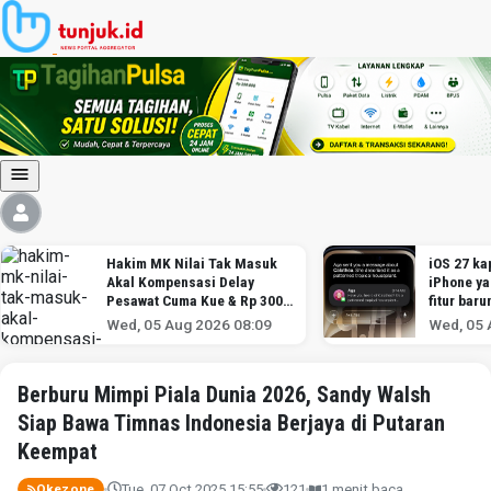
Hakim MK Nilai Tak Masuk
iOS 27 kap
Akal Kompensasi Delay
iPhone y
Pesawat Cuma Kue & Rp 300
fitur baru
Ribu
Wed, 05 Aug 2026 08:09
Wed, 05 
Berburu Mimpi Piala Dunia 2026, Sandy Walsh
Siap Bawa Timnas Indonesia Berjaya di Putaran
Keempat
Tue, 07 Oct 2025 15:55
121
1 menit baca
Okezone