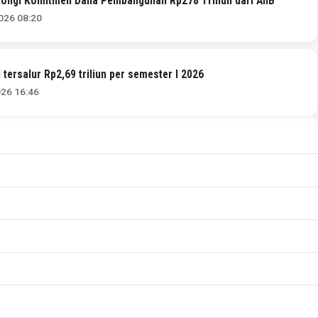
ongi Komitmen Dana Pembangunan Rp278 Triliun dari AIIB
026 08:20
 tersalur Rp2,69 triliun per semester I 2026
026 16:46