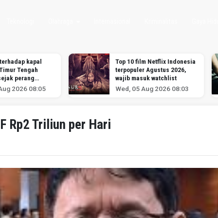
Teknologi
Olahraga
Internasional
Kriminalitas
Gaya Hid
terhadap kapal
Top 10 film Netflix Indonesia
 Timur Tengah
terpopuler Agustus 2026,
sejak perang
wajib masuk watchlist
ran dimulai,
Aug 2026 08:05
Wed, 05 Aug 2026 08:03
nalis
Rp2 Triliun per Hari