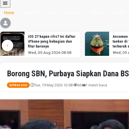
Home
Nasional
Politik
Ekonomi
Hukum
Hiburan
iOS 27 kapan rilis? Ini daftar
Ancaman 
iPhone yang kebagian dan
tanker di
fitur barunya
terburuk 
melawan I
Wed, 05 Aug 2026 08:08
Wed, 05 
menurut a
Borong SBN, Purbaya Siapkan Dana BSF 
Tue, 19 May 2026 10:58
66
1 menit baca
Okezone