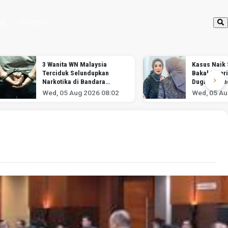
up
Otomotif
3 Wanita WN Malaysia
Kasus Naik S
Terciduk Selundupkan
Bakal Diper
Narkotika di Bandara
Dugaan Pen
Soekarno-Hatta
Wed, 05 Aug 2026 08:02
Wed, 05 Au