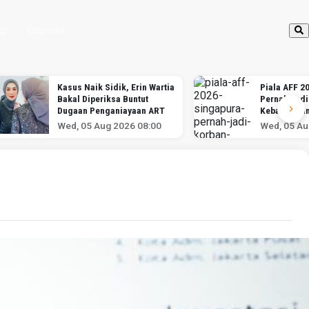
up
Otomotif
Kasus Naik Sidik, Erin Wartia
Piala AFF 2
Bakal Diperiksa Buntut
Pernah Jadi
Dugaan Penganiayaan ART
Kebangkita
Indonesia
Wed, 05 Aug 2026 08:00
Wed, 05 Au