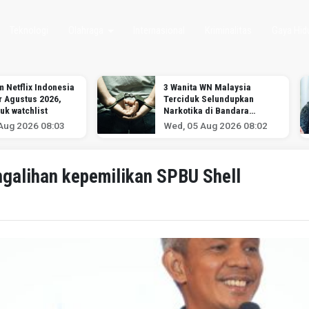
Teknologi
Olahraga
Internasional
Kriminalitas
Gaya Hid
m Netflix Indonesia
3 Wanita WN Malaysia
r Agustus 2026,
Terciduk Selundupkan
uk watchlist
Narkotika di Bandara
Soekarno-Hatta
Aug 2026 08:03
Wed, 05 Aug 2026 08:02
ngalihan kepemilikan SPBU Shell