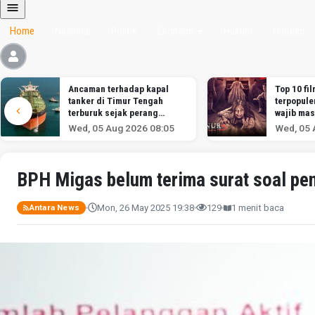
Home
Nasional
Politik
Ekonomi
Hukum
Hiburan
Ancaman terhadap kapal
Top 10 fil
tanker di Timur Tengah
terpopule
terburuk sejak perang
wajib mas
melawan Iran dimulai,
Wed, 05 Aug 2026 08:05
Wed, 05 
menurut analis
BPH Migas belum terima surat soal pe
Mon, 26 May 2025 19:38
129
1 menit baca
Antara News