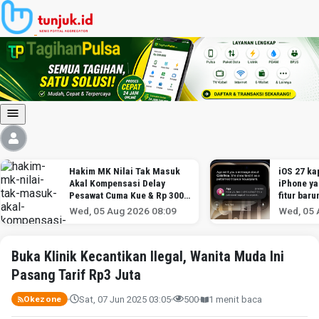
Hakim MK Nilai Tak Masuk
iOS 27 kap
Akal Kompensasi Delay
iPhone y
Pesawat Cuma Kue & Rp 300
fitur baru
Ribu
Wed, 05 Aug 2026 08:09
Wed, 05 
Buka Klinik Kecantikan Ilegal, Wanita Muda Ini
Pasang Tarif Rp3 Juta
Sat, 07 Jun 2025 03:05
500
1 menit baca
Okezone