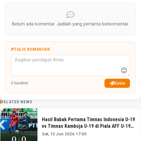
Belum ada komentar. Jadilah yang pertama berkomentar.
TULIS KOMENTAR
😊
Kirim
0
karakter
RELATED NEWS
Hasil Babak Pertama Timnas Indonesia U-19
vs Timnas Kamboja U-19 di Piala AFF U-19
2026: Garuda Nusantara Ditahan Imbang 0-0!
Sat, 13 Jun 2026 17:05