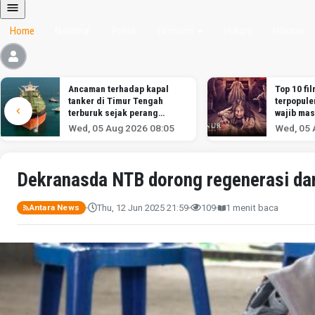
Home
Nasional
Politik
Ekonomi
Hukum
Hiburan
Ancaman terhadap kapal
Top 10 fil
tanker di Timur Tengah
terpopule
terburuk sejak perang
wajib mas
melawan Iran dimulai,
Wed, 05 Aug 2026 08:05
Wed, 05 
menurut analis
Dekranasda NTB dorong regenerasi dan
Thu, 12 Jun 2025 21:59
109
1 menit baca
Antara News