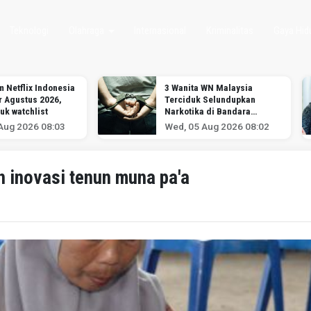
Teknologi
Olahraga
Internasional
Kriminalitas
Gaya Hid
m Netflix Indonesia
3 Wanita WN Malaysia
r Agustus 2026,
Terciduk Selundupkan
uk watchlist
Narkotika di Bandara
Soekarno-Hatta
Aug 2026 08:03
Wed, 05 Aug 2026 08:02
 inovasi tenun muna pa'a