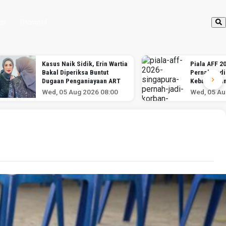
up
Otomotif
Kasus Naik Sidik, Erin Wartia
Piala AFF 2
Bakal Diperiksa Buntut
Pernah Jadi
Dugaan Penganiayaan ART
Kebangkita
Indonesia
Wed, 05 Aug 2026 08:00
Wed, 05 Au