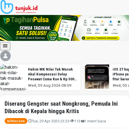
Hakim MK Nilai Tak Masuk
iOS 27 kap
Akal Kompensasi Delay
iPhone y
Pesawat Cuma Kue & Rp 300
fitur baru
Ribu
Wed, 05 Aug 2026 08:09
Wed, 05 
Diserang Gengster saat Nongkrong, Pemuda Ini
Dibacok di Kepala hingga Kritis
Tue, 29 Apr 2025 23:23
113
1 menit baca
Okezone