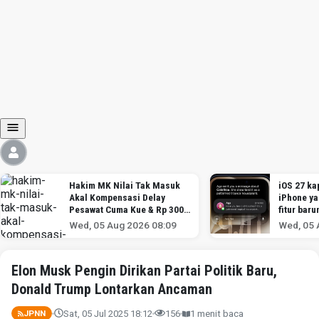
Hakim MK Nilai Tak Masuk
iOS 27 kap
Akal Kompensasi Delay
iPhone y
Pesawat Cuma Kue & Rp 300
fitur baru
Ribu
Wed, 05 Aug 2026 08:09
Wed, 05 
Elon Musk Pengin Dirikan Partai Politik Baru,
Donald Trump Lontarkan Ancaman
Sat, 05 Jul 2025 18:12
156
1 menit baca
JPNN