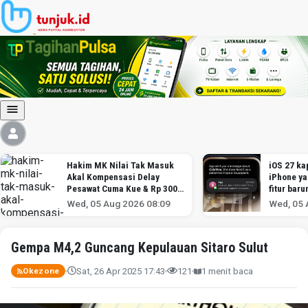
Hakim MK Nilai Tak Masuk
iOS 27 kap
Akal Kompensasi Delay
iPhone y
Pesawat Cuma Kue & Rp 300
fitur baru
Ribu
Wed, 05 Aug 2026 08:09
Wed, 05 
Gempa M4,2 Guncang Kepulauan Sitaro Sulut
Sat, 26 Apr 2025 17:43
121
1 menit baca
Okezone