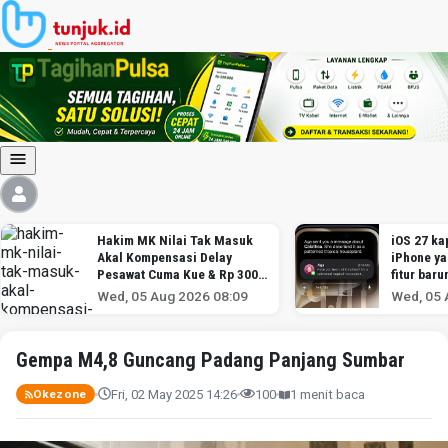
Hakim MK Nilai Tak Masuk
iOS 27 kap
Akal Kompensasi Delay
iPhone y
Pesawat Cuma Kue & Rp 300
fitur baru
Ribu
Wed, 05 Aug 2026 08:09
Wed, 05 
Gempa M4,8 Guncang Padang Panjang Sumbar
Fri, 02 May 2025 14:26
100
1 menit baca
Okezone