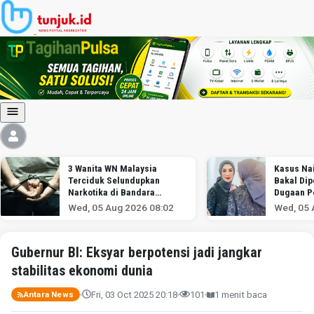
3 Wanita WN Malaysia
Kasus Nai
Terciduk Selundupkan
Bakal Dip
Narkotika di Bandara
Dugaan P
Soekarno-Hatta
Wed, 05 Aug 2026 08:02
Wed, 05 
Gubernur BI: Eksyar berpotensi jadi jangkar
stabilitas ekonomi dunia
Fri, 03 Oct 2025 20:18
101
1 menit baca
Antara News