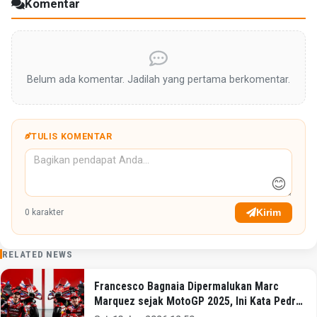
Komentar
Belum ada komentar. Jadilah yang pertama berkomentar.
TULIS KOMENTAR
😊
Kirim
0
karakter
RELATED NEWS
Francesco Bagnaia Dipermalukan Marc
Marquez sejak MotoGP 2025, Ini Kata Pedro
Acosta