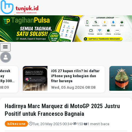
iOS 27 kapan rilis? Ini daftar
Ancaman 
iPhone yang kebagian dan
tanker di
fitur barunya
terburuk 
melawan I
Wed, 05 Aug 2026 08:08
Wed, 05 
menurut a
Hadirnya Marc Marquez di MotoGP 2025 Justru
Positif untuk Francesco Bagnaia
Tue, 20 May 2025 00:34
153
1 menit baca
Okezone