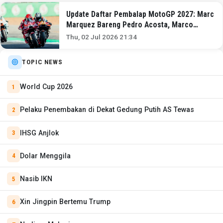
Update Daftar Pembalap MotoGP 2027: Marc
Marquez Bareng Pedro Acosta, Marco
Bezzecchi Ditemani Francesco Bagnaia
Thu, 02 Jul 2026 21:34
TOPIC NEWS
World Cup 2026
Pelaku Penembakan di Dekat Gedung Putih AS Tewas
IHSG Anjlok
Dolar Menggila
Nasib IKN
Xin Jingpin Bertemu Trump