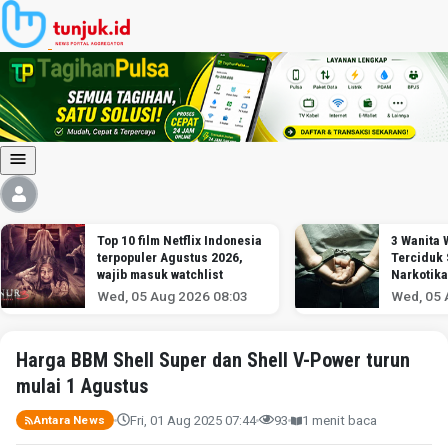
Top 10 film Netflix Indonesia
3 Wanita
terpopuler Agustus 2026,
Terciduk
wajib masuk watchlist
Narkotika
Soekarno
Wed, 05 Aug 2026 08:03
Wed, 05 
Harga BBM Shell Super dan Shell V-Power turun
mulai 1 Agustus
Fri, 01 Aug 2025 07:44
93
1 menit baca
Antara News