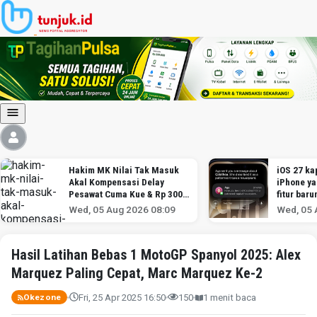
Hakim MK Nilai Tak Masuk
iOS 27 kap
Akal Kompensasi Delay
iPhone y
Pesawat Cuma Kue & Rp 300
fitur baru
Ribu
Wed, 05 Aug 2026 08:09
Wed, 05 
Hasil Latihan Bebas 1 MotoGP Spanyol 2025: Alex
Marquez Paling Cepat, Marc Marquez Ke-2
Fri, 25 Apr 2025 16:50
150
1 menit baca
Okezone