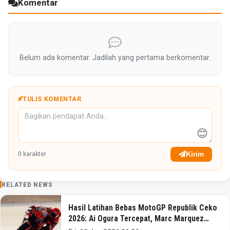
Komentar
Belum ada komentar. Jadilah yang pertama berkomentar.
TULIS KOMENTAR
😊
Kirim
0
karakter
RELATED NEWS
Hasil Latihan Bebas MotoGP Republik Ceko
2026: Ai Ogura Tercepat, Marc Marquez
Tembus 5 Besar!