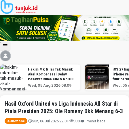
Hakim MK Nilai Tak Masuk
iOS 27 kap
Akal Kompensasi Delay
iPhone y
Pesawat Cuma Kue & Rp 300
fitur baru
Ribu
Wed, 05 Aug 2026 08:09
Wed, 05 
Hasil Oxford United vs Liga Indonesia All Star di
Piala Presiden 2025: Ole Romeny Dkk Menang 6-3
Sun, 06 Jul 2025 22:01
330
1 menit baca
Okezone