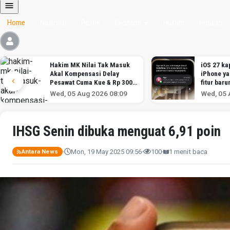
Home
Nasional
Politik
Ekonomi
Hukum
Hiburan
Hakim MK Nilai Tak Masuk
iOS 27 kap
Akal Kompensasi Delay
iPhone y
Pesawat Cuma Kue & Rp 300
fitur baru
Ribu
Wed, 05 Aug 2026 08:09
Wed, 05 
IHSG Senin dibuka menguat 6,91 poin
Mon, 19 May 2025 09:56
100
1 menit baca
Antara News