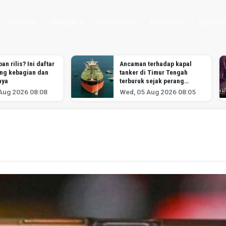
Teknologi
Olahraga
Internasional
Kriminalitas
Gaya Hid
an rilis? Ini daftar
Ancaman terhadap kapal
ang kebagian dan
tanker di Timur Tengah
nya
terburuk sejak perang
melawan Iran dimulai,
Aug 2026 08:08
Wed, 05 Aug 2026 08:05
menurut analis