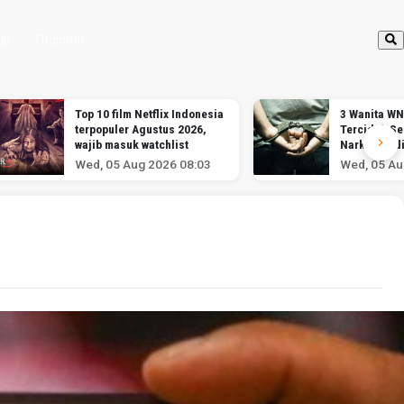
up
Otomotif
Top 10 film Netflix Indonesia
3 Wanita WN
terpopuler Agustus 2026,
Terciduk S
wajib masuk watchlist
Narkotika d
Soekarno-H
Wed, 05 Aug 2026 08:03
Wed, 05 Au