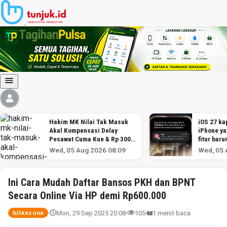
Hakim MK Nilai Tak Masuk
iOS 27 kap
Akal Kompensasi Delay
iPhone y
Pesawat Cuma Kue & Rp 300
fitur baru
Ribu
Wed, 05 Aug 2026 08:09
Wed, 05 
Ini Cara Mudah Daftar Bansos PKH dan BPNT
Secara Online Via HP demi Rp600.000
Mon, 29 Sep 2025 20:08
105
1 menit baca
Okezone