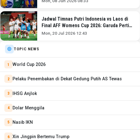
Mon, 08 Jun 2026 08:33
Jadwal Timnas Putri Indonesia vs Laos di
Final AFF Womens Cup 2026: Garuda Pertiwi
Siap Pertahankan Gelar
Mon, 20 Jul 2026 12:43
TOPIC NEWS
World Cup 2026
Pelaku Penembakan di Dekat Gedung Putih AS Tewas
IHSG Anjlok
Dolar Menggila
Nasib IKN
Xin Jingpin Bertemu Trump