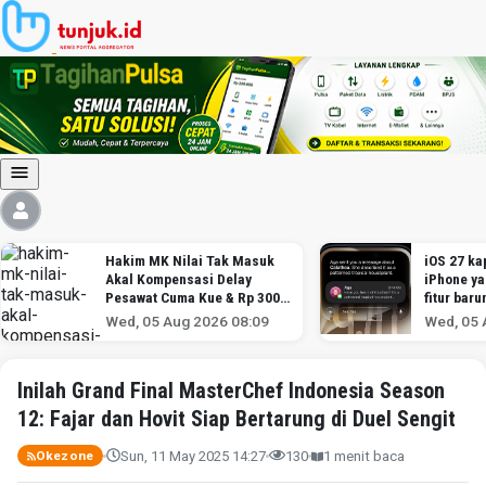
Hakim MK Nilai Tak Masuk
iOS 27 kap
Akal Kompensasi Delay
iPhone y
Pesawat Cuma Kue & Rp 300
fitur baru
Ribu
Wed, 05 Aug 2026 08:09
Wed, 05 
Inilah Grand Final MasterChef Indonesia Season
12: Fajar dan Hovit Siap Bertarung di Duel Sengit
Sun, 11 May 2025 14:27
130
1 menit baca
Okezone