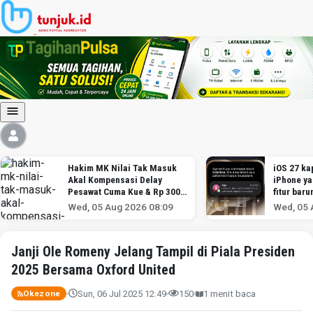
Hakim MK Nilai Tak Masuk
iOS 27 kap
Akal Kompensasi Delay
iPhone y
Pesawat Cuma Kue & Rp 300
fitur baru
Ribu
Wed, 05 Aug 2026 08:09
Wed, 05 
Janji Ole Romeny Jelang Tampil di Piala Presiden
2025 Bersama Oxford United
Sun, 06 Jul 2025 12:49
150
1 menit baca
Okezone