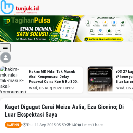
Hakim MK Nilai Tak Masuk
iOS 27 kap
Akal Kompensasi Delay
iPhone y
Pesawat Cuma Kue & Rp 300
fitur baru
Ribu
Wed, 05 Aug 2026 08:09
Wed, 05 
Kaget Digugat Cerai Meiza Aulia, Eza Gionino; Di
Luar Ekspektasi Saya
Thu, 11 Sep 2025 05:59
140
1 menit baca
JPNN