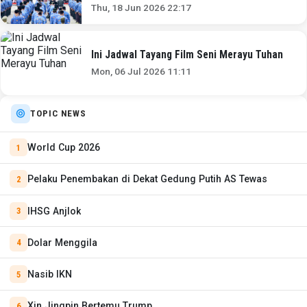
Besarannyaamp;nbsp;
Thu, 18 Jun 2026 22:17
Ini Jadwal Tayang Film Seni Merayu Tuhan
Mon, 06 Jul 2026 11:11
TOPIC NEWS
World Cup 2026
Pelaku Penembakan di Dekat Gedung Putih AS Tewas
IHSG Anjlok
Dolar Menggila
Nasib IKN
Xin Jingpin Bertemu Trump