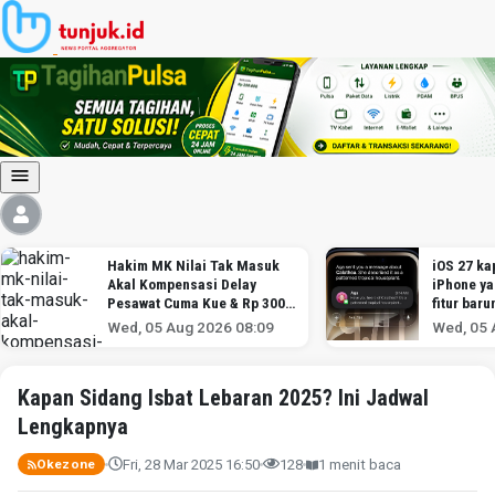
Hakim MK Nilai Tak Masuk
iOS 27 kap
Akal Kompensasi Delay
iPhone y
Pesawat Cuma Kue & Rp 300
fitur baru
Ribu
Wed, 05 Aug 2026 08:09
Wed, 05 
Kapan Sidang Isbat Lebaran 2025? Ini Jadwal
Lengkapnya
Fri, 28 Mar 2025 16:50
128
1 menit baca
Okezone