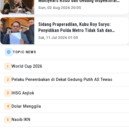
Multiyears RSUD dan Gedung Inspektorat
Kota Bandung
Sun, 02 Aug 2026 20:05
Sidang Praperadilan, Kubu Roy Suryo:
Penyidikan Polda Metro Tidak Sah dan
Bertentangan dengan Hukum!
Sat, 11 Jul 2026 01:05
TOPIC NEWS
World Cup 2026
Pelaku Penembakan di Dekat Gedung Putih AS Tewas
IHSG Anjlok
Dolar Menggila
Nasib IKN