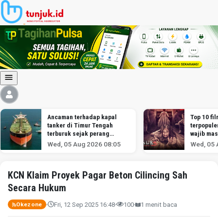
Ancaman terhadap kapal
Top 10 fil
tanker di Timur Tengah
terpopule
terburuk sejak perang
wajib mas
melawan Iran dimulai,
Wed, 05 Aug 2026 08:05
Wed, 05 
menurut analis
KCN Klaim Proyek Pagar Beton Cilincing Sah
Secara Hukum
Fri, 12 Sep 2025 16:48
100
1 menit baca
Okezone