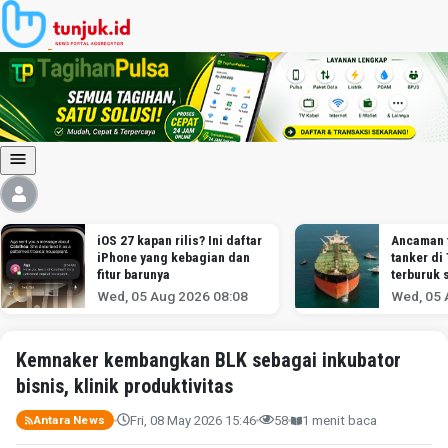
iOS 27 kapan rilis? Ini daftar
Ancaman 
iPhone yang kebagian dan
tanker di
fitur barunya
terburuk 
melawan I
Wed, 05 Aug 2026 08:08
Wed, 05 
menurut a
Kemnaker kembangkan BLK sebagai inkubator
bisnis, klinik produktivitas
Fri, 08 May 2026 15:46
58
1 menit baca
Antara News