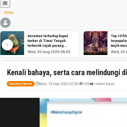
Home
Nasional
Politik
Ekonomi
Hukum
Hiburan
Top 10 film Netflix Indonesia
3 Wanita
terpopuler Agustus 2026,
Terciduk
wajib masuk watchlist
Narkotika
Soekarno
Wed, 05 Aug 2026 08:03
Wed, 05 
Kenali bahaya, serta cara melindungi dir
Mon, 15 Sep 2025 22:52
155
1 menit baca
Antara News