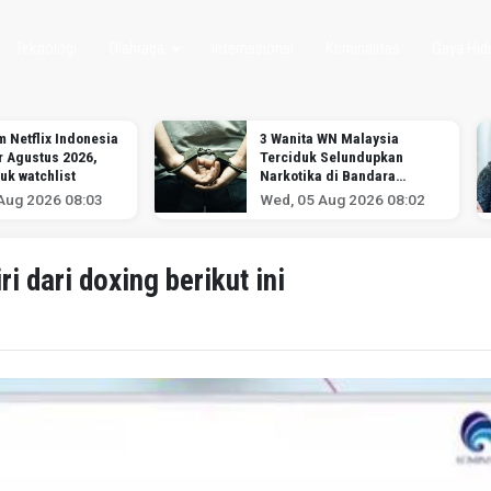
Teknologi
Olahraga
Internasional
Kriminalitas
Gaya Hid
 WN Malaysia
Kasus Naik Sidik, Erin Wartia
 Selundupkan
Bakal Diperiksa Buntut
 di Bandara
Dugaan Penganiayaan ART
-Hatta
Aug 2026 08:02
Wed, 05 Aug 2026 08:00
i dari doxing berikut ini