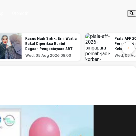
up
Otomotif
Piala AFF 2026: Singapura
Magang Kem
Pernah Jadi Korban
dibuka, sima
Kebangkitan Timnas
dan cara da
Indonesia
Wed, 05 Aug 2026 07:59
Wed, 05 Au