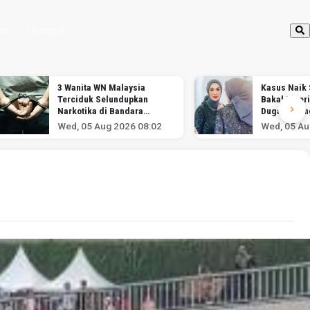
up
Otomotif
3 Wanita WN Malaysia
Kasus Naik S
Terciduk Selundupkan
Bakal Diper
Narkotika di Bandara
Dugaan Pen
Soekarno-Hatta
Wed, 05 Aug 2026 08:02
Wed, 05 Au