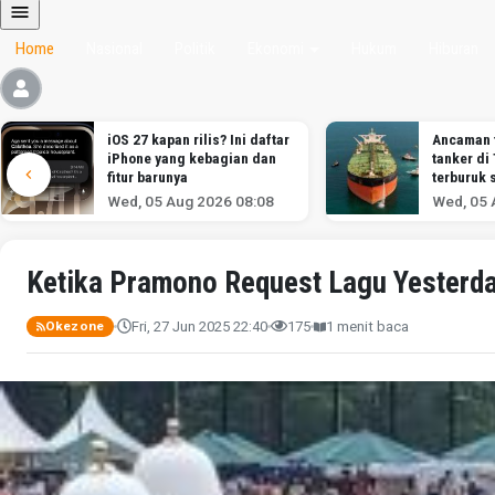
Home
Nasional
Politik
Ekonomi
Hukum
Hiburan
iOS 27 kapan rilis? Ini daftar
Ancaman 
iPhone yang kebagian dan
tanker di
fitur barunya
terburuk 
melawan I
Wed, 05 Aug 2026 08:08
Wed, 05 
menurut a
Ketika Pramono Request Lagu Yesterda
Fri, 27 Jun 2025 22:40
175
1 menit baca
Okezone