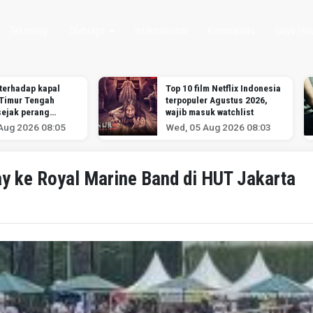
Teknologi
Olahraga
Internasional
Kriminalitas
Gaya Hid
terhadap kapal
Top 10 film Netflix Indonesia
 Timur Tengah
terpopuler Agustus 2026,
sejak perang
wajib masuk watchlist
ran dimulai,
Aug 2026 08:05
Wed, 05 Aug 2026 08:03
nalis
y ke Royal Marine Band di HUT Jakarta