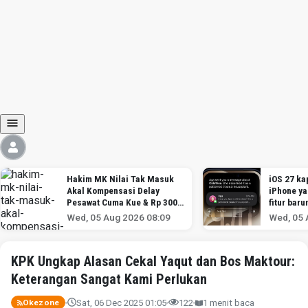
Hakim MK Nilai Tak Masuk
iOS 27 kap
Akal Kompensasi Delay
iPhone y
Pesawat Cuma Kue & Rp 300
fitur baru
Ribu
Wed, 05 Aug 2026 08:09
Wed, 05 
KPK Ungkap Alasan Cekal Yaqut dan Bos Maktour:
Keterangan Sangat Kami Perlukan
Sat, 06 Dec 2025 01:05
122
1 menit baca
Okezone