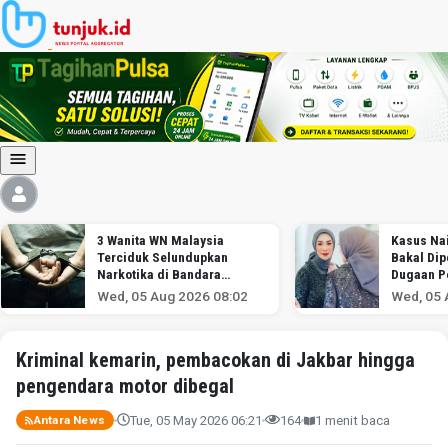
3 Wanita WN Malaysia
Kasus Nai
Terciduk Selundupkan
Bakal Dip
Narkotika di Bandara
Dugaan P
Soekarno-Hatta
Wed, 05 Aug 2026 08:02
Wed, 05 
Kriminal kemarin, pembacokan di Jakbar hingga
pengendara motor dibegal
Tue, 05 May 2026 06:21
164
1 menit baca
Antara News