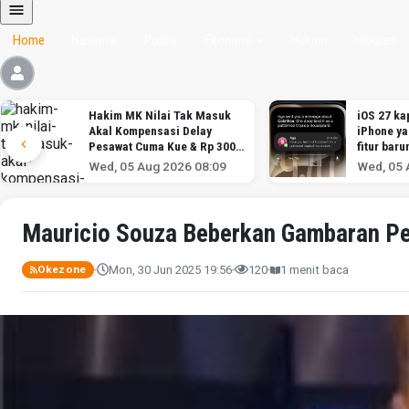
Home
Nasional
Politik
Ekonomi
Hukum
Hiburan
Hakim MK Nilai Tak Masuk
iOS 27 kap
Akal Kompensasi Delay
iPhone y
Pesawat Cuma Kue & Rp 300
fitur baru
Ribu
Wed, 05 Aug 2026 08:09
Wed, 05 
Mauricio Souza Beberkan Gambaran Per
Mon, 30 Jun 2025 19:56
120
1 menit baca
Okezone