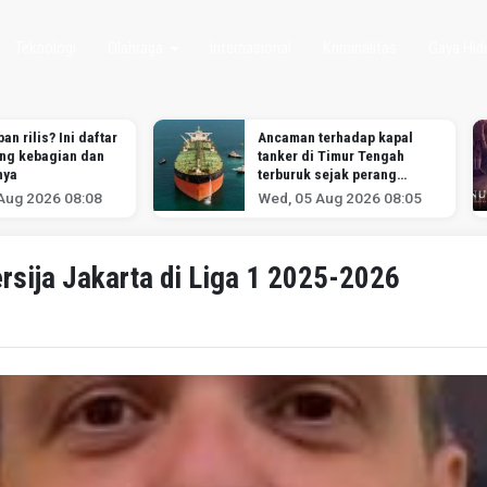
Teknologi
Olahraga
Internasional
Kriminalitas
Gaya Hid
an rilis? Ini daftar
Ancaman terhadap kapal
ang kebagian dan
tanker di Timur Tengah
nya
terburuk sejak perang
melawan Iran dimulai,
Aug 2026 08:08
Wed, 05 Aug 2026 08:05
menurut analis
sija Jakarta di Liga 1 2025-2026