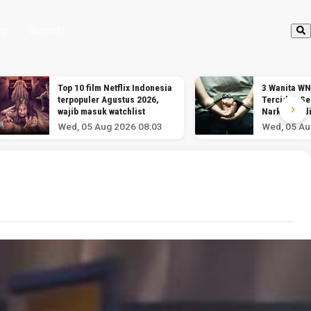
up
Otomotif
Top 10 film Netflix Indonesia
3 Wanita WN
terpopuler Agustus 2026,
Terciduk S
wajib masuk watchlist
Narkotika d
Soekarno-H
Wed, 05 Aug 2026 08:03
Wed, 05 Au