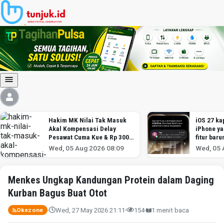
Hakim MK Nilai Tak Masuk
iOS 27 kap
Akal Kompensasi Delay
iPhone y
Pesawat Cuma Kue & Rp 300
fitur baru
Ribu
Wed, 05 Aug 2026 08:09
Wed, 05 
Menkes Ungkap Kandungan Protein dalam Daging
Kurban Bagus Buat Otot
Wed, 27 May 2026 21:11
154
1 menit baca
Okezone