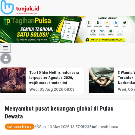
Top 10 film Netflix Indonesia
3 Wanita
terpopuler Agustus 2026,
Terciduk
wajib masuk watchlist
Narkotika
Soekarno
Wed, 05 Aug 2026 08:03
Wed, 05 
Menyambut pusat keuangan global di Pulau
Dewata
Sun, 10 May 2026 13:57
235
1 menit baca
Antara News