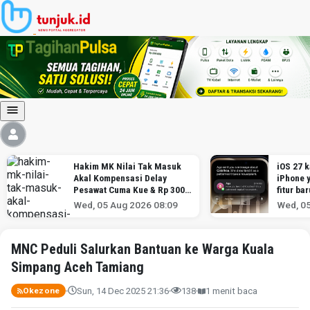
Hakim MK Nilai Tak Masuk
iOS 27 kap
Akal Kompensasi Delay
iPhone y
Pesawat Cuma Kue & Rp 300
fitur baru
Ribu
Wed, 05 Aug 2026 08:09
Wed, 05 
MNC Peduli Salurkan Bantuan ke Warga Kuala
Simpang Aceh Tamiang
Sun, 14 Dec 2025 21:36
138
1 menit baca
Okezone