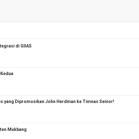
egrasi di GIIAS
i Kedua
pus yang Dipromosikan John Herdman ke Timnas Senior!
nten Mukbang