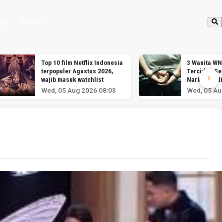
up
Otomotif
Top 10 film Netflix Indonesia
3 Wanita WN
terpopuler Agustus 2026,
Terciduk S
wajib masuk watchlist
Narkotika d
Soekarno-H
Wed, 05 Aug 2026 08:03
Wed, 05 Au