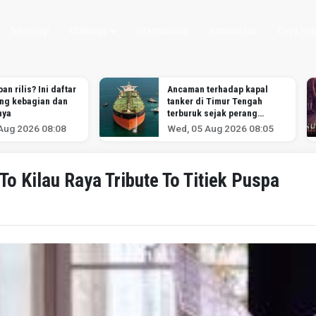
Teknologi
Olahraga
Internasional
Kriminalitas
Gaya Hid
an rilis? Ini daftar
Ancaman terhadap kapal
ang kebagian dan
tanker di Timur Tengah
nya
terburuk sejak perang
melawan Iran dimulai,
Aug 2026 08:08
Wed, 05 Aug 2026 08:05
menurut analis
 Kilau Raya Tribute To Titiek Puspa