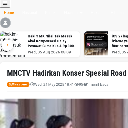
Home
Nasional
Politik
Ekonomi
Hukum
Hiburan
Hakim MK Nilai Tak Masuk
iOS 27 kap
Akal Kompensasi Delay
iPhone y
Pesawat Cuma Kue & Rp 300
fitur baru
Ribu
Wed, 05 Aug 2026 08:09
Wed, 05 
MNCTV Hadirkan Konser Spesial Road To
Wed, 21 May 2025 18:41
95
1 menit baca
Okezone