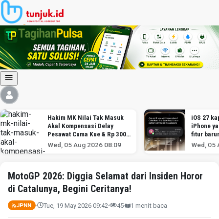
Hakim MK Nilai Tak Masuk
iOS 27 kap
Akal Kompensasi Delay
iPhone y
Pesawat Cuma Kue & Rp 300
fitur baru
Ribu
Wed, 05 Aug 2026 08:09
Wed, 05 
MotoGP 2026: Diggia Selamat dari Insiden Horor
di Catalunya, Begini Ceritanya!
Tue, 19 May 2026 09:42
45
1 menit baca
JPNN