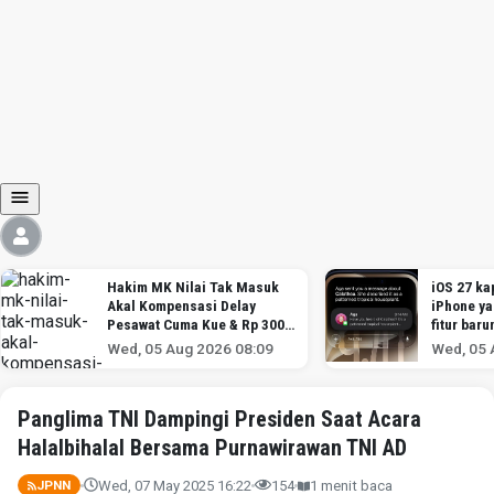
Hakim MK Nilai Tak Masuk
iOS 27 kap
Akal Kompensasi Delay
iPhone y
Pesawat Cuma Kue & Rp 300
fitur baru
Ribu
Wed, 05 Aug 2026 08:09
Wed, 05 
Panglima TNI Dampingi Presiden Saat Acara
Halalbihalal Bersama Purnawirawan TNI AD
Wed, 07 May 2025 16:22
154
1 menit baca
JPNN