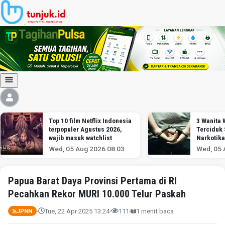
Top 10 film Netflix Indonesia
3 Wanita
terpopuler Agustus 2026,
Terciduk
wajib masuk watchlist
Narkotika
Soekarno
Wed, 05 Aug 2026 08:03
Wed, 05 
Papua Barat Daya Provinsi Pertama di RI
Pecahkan Rekor MURI 10.000 Telur Paskah
Tue, 22 Apr 2025 13:24
111
1 menit baca
JPNN