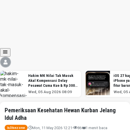
Hakim MK Nilai Tak Masuk
iOS 27 kap
Akal Kompensasi Delay
iPhone y
Pesawat Cuma Kue & Rp 300
fitur baru
Ribu
Wed, 05 Aug 2026 08:09
Wed, 05 
Pemeriksaan Kesehatan Hewan Kurban Jelang
Idul Adha
Mon, 11 May 2026 12:21
86
1 menit baca
Okezone