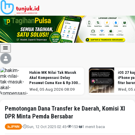
Hakim MK Nilai Tak Masuk
iOS 27 kap
Akal Kompensasi Delay
iPhone y
Pesawat Cuma Kue & Rp 300
fitur baru
Ribu
Wed, 05 Aug 2026 08:09
Wed, 05 
Pemotongan Dana Transfer ke Daerah, Komisi XI
DPR Minta Pemda Bersabar
Sun, 12 Oct 2025 02:45
153
1 menit baca
JPNN