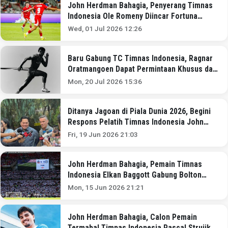
John Herdman Bahagia, Penyerang Timnas
Indonesia Ole Romeny Diincar Fortuna
Sittard!
Wed, 01 Jul 2026 12:26
Baru Gabung TC Timnas Indonesia, Ragnar
Oratmangoen Dapat Permintaan Khusus dari
John Herdman
Mon, 20 Jul 2026 15:36
Ditanya Jagoan di Piala Dunia 2026, Begini
Respons Pelatih Timnas Indonesia John
Herdman
Fri, 19 Jun 2026 21:03
John Herdman Bahagia, Pemain Timnas
Indonesia Elkan Baggott Gabung Bolton
Wanderers di Musim 2026-2027?
Mon, 15 Jun 2026 21:21
John Herdman Bahagia, Calon Pemain
Termahal Timnas Indonesia Pascal Struijk