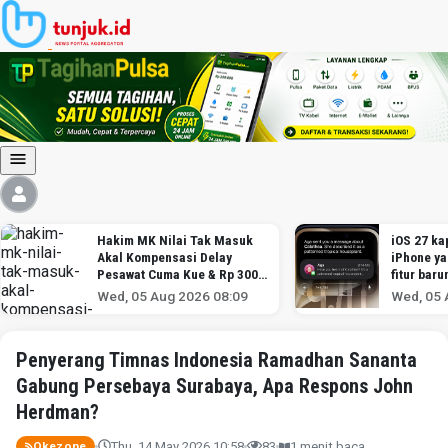
Hakim MK Nilai Tak Masuk
iOS 27 kap
Akal Kompensasi Delay
iPhone y
Pesawat Cuma Kue & Rp 300
fitur baru
Ribu
Wed, 05 Aug 2026 08:09
Wed, 05 
Penyerang Timnas Indonesia Ramadhan Sananta
Gabung Persebaya Surabaya, Apa Respons John
Herdman?
Thu, 14 May 2026 10:58
83
1 menit baca
Okezone