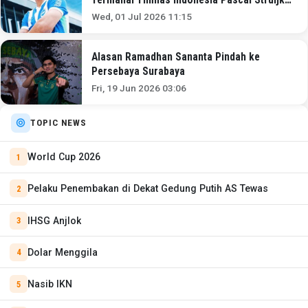
Resmi Gabung Brighton amp;amp; Hove
Wed, 01 Jul 2026 11:15
Albion!
Alasan Ramadhan Sananta Pindah ke
Persebaya Surabaya
Fri, 19 Jun 2026 03:06
TOPIC NEWS
World Cup 2026
Pelaku Penembakan di Dekat Gedung Putih AS Tewas
IHSG Anjlok
Dolar Menggila
Nasib IKN