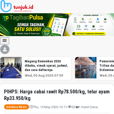
Magang Kemenkeu 2026
Pemerint
dibuka, simak syarat, jadwal,
Triliun da
dan cara daftarnya
Didominas
Wed, 05 Aug 2026 07:59
Wed, 05 
PIHPS: Harga cabai rawit Rp78.500/kg, telur ayam
Rp33.950/kg
Thu, 14 May 2026 10:11
53
1 menit baca
Antara News