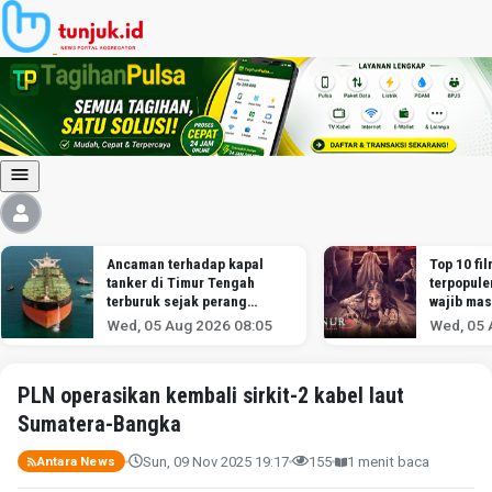
Ancaman terhadap kapal
Top 10 fil
tanker di Timur Tengah
terpopule
terburuk sejak perang
wajib mas
melawan Iran dimulai,
Wed, 05 Aug 2026 08:05
Wed, 05 
menurut analis
PLN operasikan kembali sirkit-2 kabel laut
Sumatera-Bangka
Sun, 09 Nov 2025 19:17
155
1 menit baca
Antara News