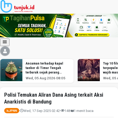
Ancaman terhadap kapal
Top 10 fil
tanker di Timur Tengah
terpopule
terburuk sejak perang
wajib mas
melawan Iran dimulai,
Wed, 05 Aug 2026 08:05
Wed, 05 
menurut analis
Polisi Temukan Aliran Dana Asing terkait Aksi
Anarkistis di Bandung
Wed, 17 Sep 2025 02:42
148
1 menit baca
JPNN