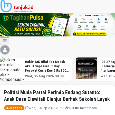
Hakim MK Nilai Tak Masuk
iOS 27 kap
Akal Kompensasi Delay
iPhone y
Pesawat Cuma Kue & Rp 300
fitur baru
Ribu
Wed, 05 Aug 2026 08:09
Wed, 05 
Politisi Muda Partai Perindo Endang Sutanto:
Anak Desa Ciawitali Cianjur Berhak Sekolah Layak
Wed, 10 Sep 2025 23:21
103
1 menit baca
Okezone