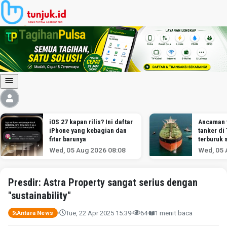
iOS 27 kapan rilis? Ini daftar
Ancaman 
iPhone yang kebagian dan
tanker di
fitur barunya
terburuk 
melawan I
Wed, 05 Aug 2026 08:08
Wed, 05 
menurut a
Presdir: Astra Property sangat serius dengan
"sustainability"
Tue, 22 Apr 2025 15:39
64
1 menit baca
Antara News