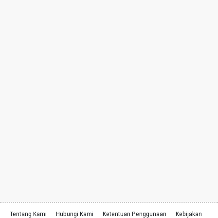
Tentang Kami
Hubungi Kami
Ketentuan Penggunaan
Kebijakan